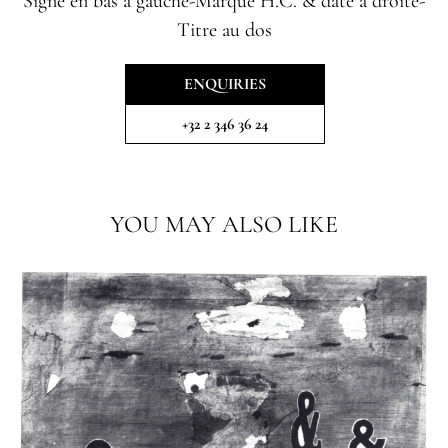
Signé en bas à gauche-Marqué H.C. & daté à droite-
Titre au dos
ENQUIRIES
+32 2 346 36 24
YOU MAY ALSO LIKE