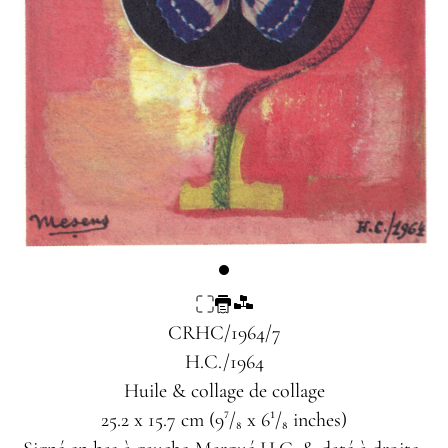
CRHC/1964/7
H.C./1964
Huile & collage de collage
25.2 x 15.7 cm (9⁷/₈ x 6¹/₈ inches)