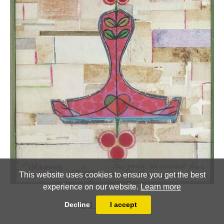
This website uses cookies to ensure you get the best
experience on our website.
Learn more
E.L.T. Mesens
Decline
I accept